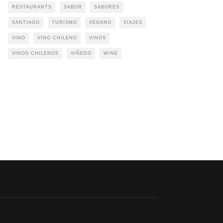
RESTAURANTS
SABOR
SABORES
SANTIAGO
TURISMO
VEGANO
VIAJES
VINO
VINO CHILENO
VINOS
VINOS CHILENOS
VIÑEDO
WINE