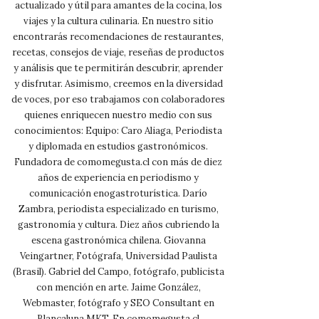
actualizado y útil para amantes de la cocina, los
viajes y la cultura culinaria. En nuestro sitio
encontrarás recomendaciones de restaurantes,
recetas, consejos de viaje, reseñas de productos
y análisis que te permitirán descubrir, aprender
y disfrutar. Asimismo, creemos en la diversidad
de voces, por eso trabajamos con colaboradores
quienes enriquecen nuestro medio con sus
conocimientos: Equipo: Caro Aliaga, Periodista
y diplomada en estudios gastronómicos.
Fundadora de comomegusta.cl con más de diez
años de experiencia en periodismo y
comunicación enogastroturística. Darío
Zambra, periodista especializado en turismo,
gastronomía y cultura. Diez años cubriendo la
escena gastronómica chilena. Giovanna
Veingartner, Fotógrafa, Universidad Paulista
(Brasil). Gabriel del Campo, fotógrafo, publicista
con mención en arte. Jaime González,
Webmaster, fotógrafo y SEO Consultant en
Blancaluna MKT. En comomegusta.cl