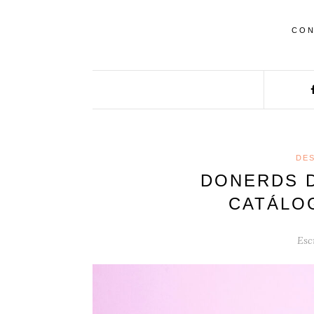
CON
DE
DONERDS D
CATÁLO
Esc