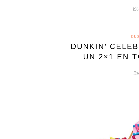
Et
DE
DUNKIN’ CELE
UN 2×1 EN 
Es