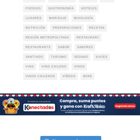
FOODIES
GASTRONOMÍA
HOTELES
LUGARES
MARIDAJE
MIXOLOGÍA
NUTRICIÓN
PREPARACIONES
RECETAS
REGIÓN METROPOLITANA
RESTAURANT
RESTAURANTS
SABOR
SABORES
SANTIAGO
TURISMO
VEGANO
VIAJES
VINO
VINO CHILENO
VINOS
VINOS CHILENOS
VIÑEDO
WINE