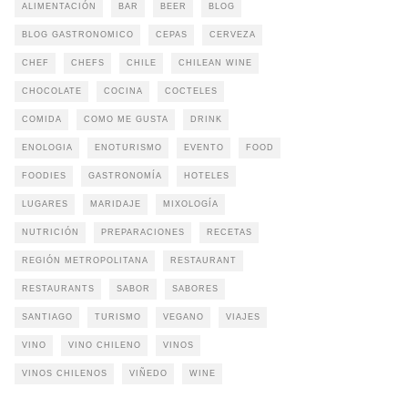
ALIMENTACIÓN
BAR
BEER
BLOG
BLOG GASTRONOMICO
CEPAS
CERVEZA
CHEF
CHEFS
CHILE
CHILEAN WINE
CHOCOLATE
COCINA
COCTELES
COMIDA
COMO ME GUSTA
DRINK
ENOLOGIA
ENOTURISMO
EVENTO
FOOD
FOODIES
GASTRONOMÍA
HOTELES
LUGARES
MARIDAJE
MIXOLOGÍA
NUTRICIÓN
PREPARACIONES
RECETAS
REGIÓN METROPOLITANA
RESTAURANT
RESTAURANTS
SABOR
SABORES
SANTIAGO
TURISMO
VEGANO
VIAJES
VINO
VINO CHILENO
VINOS
VINOS CHILENOS
VIÑEDO
WINE