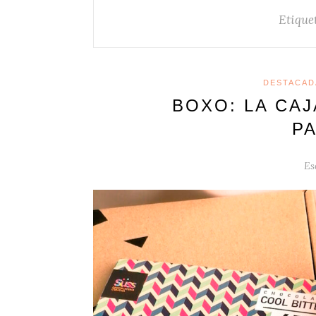
Etique
DESTACAD
BOXO: LA CA
P
Es