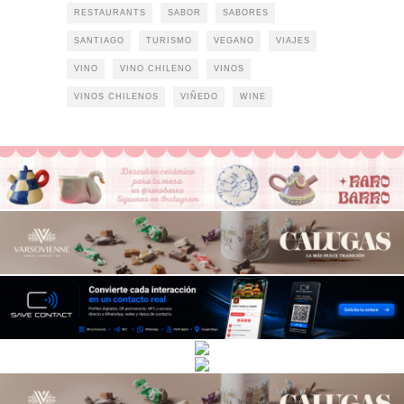
RESTAURANTS
SABOR
SABORES
SANTIAGO
TURISMO
VEGANO
VIAJES
VINO
VINO CHILENO
VINOS
VINOS CHILENOS
VIÑEDO
WINE