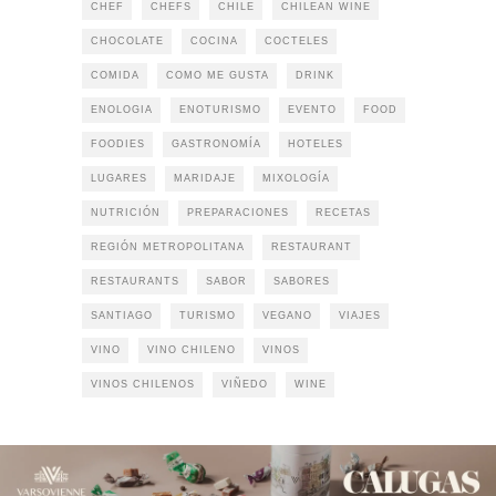
CHEF
CHEFS
CHILE
CHILEAN WINE
CHOCOLATE
COCINA
COCTELES
COMIDA
COMO ME GUSTA
DRINK
ENOLOGIA
ENOTURISMO
EVENTO
FOOD
FOODIES
GASTRONOMÍA
HOTELES
LUGARES
MARIDAJE
MIXOLOGÍA
NUTRICIÓN
PREPARACIONES
RECETAS
REGIÓN METROPOLITANA
RESTAURANT
RESTAURANTS
SABOR
SABORES
SANTIAGO
TURISMO
VEGANO
VIAJES
VINO
VINO CHILENO
VINOS
VINOS CHILENOS
VIÑEDO
WINE