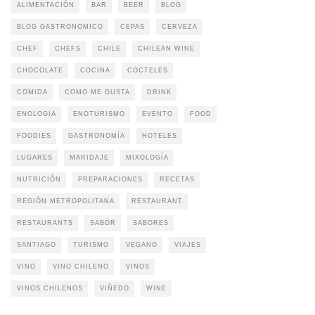
ALIMENTACIÓN
BAR
BEER
BLOG
BLOG GASTRONOMICO
CEPAS
CERVEZA
CHEF
CHEFS
CHILE
CHILEAN WINE
CHOCOLATE
COCINA
COCTELES
COMIDA
COMO ME GUSTA
DRINK
ENOLOGIA
ENOTURISMO
EVENTO
FOOD
FOODIES
GASTRONOMÍA
HOTELES
LUGARES
MARIDAJE
MIXOLOGÍA
NUTRICIÓN
PREPARACIONES
RECETAS
REGIÓN METROPOLITANA
RESTAURANT
RESTAURANTS
SABOR
SABORES
SANTIAGO
TURISMO
VEGANO
VIAJES
VINO
VINO CHILENO
VINOS
VINOS CHILENOS
VIÑEDO
WINE