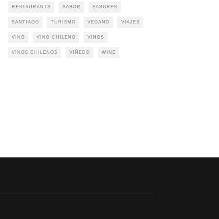
RESTAURANTS
SABOR
SABORES
SANTIAGO
TURISMO
VEGANO
VIAJES
VINO
VINO CHILENO
VINOS
VINOS CHILENOS
VIÑEDO
WINE