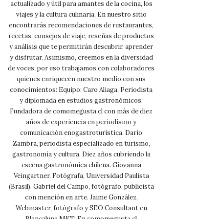
actualizado y útil para amantes de la cocina, los
viajes y la cultura culinaria. En nuestro sitio
encontrarás recomendaciones de restaurantes,
recetas, consejos de viaje, reseñas de productos
y análisis que te permitirán descubrir, aprender
y disfrutar. Asimismo, creemos en la diversidad
de voces, por eso trabajamos con colaboradores
quienes enriquecen nuestro medio con sus
conocimientos: Equipo: Caro Aliaga, Periodista
y diplomada en estudios gastronómicos.
Fundadora de comomegusta.cl con más de diez
años de experiencia en periodismo y
comunicación enogastroturística. Darío
Zambra, periodista especializado en turismo,
gastronomía y cultura. Diez años cubriendo la
escena gastronómica chilena. Giovanna
Veingartner, Fotógrafa, Universidad Paulista
(Brasil). Gabriel del Campo, fotógrafo, publicista
con mención en arte. Jaime González,
Webmaster, fotógrafo y SEO Consultant en
Blancaluna MKT. En comomegusta.cl