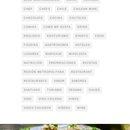
BLOG GASTRONOMICO
CEPAS
CERVEZA
CHEF
CHEFS
CHILE
CHILEAN WINE
CHOCOLATE
COCINA
COCTELES
COMIDA
COMO ME GUSTA
DRINK
ENOLOGIA
ENOTURISMO
EVENTO
FOOD
FOODIES
GASTRONOMÍA
HOTELES
LUGARES
MARIDAJE
MIXOLOGÍA
NUTRICIÓN
PREPARACIONES
RECETAS
REGIÓN METROPOLITANA
RESTAURANT
RESTAURANTS
SABOR
SABORES
SANTIAGO
TURISMO
VEGANO
VIAJES
VINO
VINO CHILENO
VINOS
VINOS CHILENOS
VIÑEDO
WINE