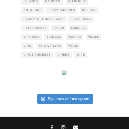
LUGARES
MARIDAJE
MIXOLOGÍA
NUTRICIÓN
PREPARACIONES
RECETAS
REGIÓN METROPOLITANA
RESTAURANT
RESTAURANTS
SABOR
SABORES
SANTIAGO
TURISMO
VEGANO
VIAJES
VINO
VINO CHILENO
VINOS
VINOS CHILENOS
VIÑEDO
WINE
Síguenos en Instagram