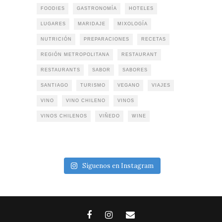
FOODIES
GASTRONOMÍA
HOTELES
LUGARES
MARIDAJE
MIXOLOGÍA
NUTRICIÓN
PREPARACIONES
RECETAS
REGIÓN METROPOLITANA
RESTAURANT
RESTAURANTS
SABOR
SABORES
SANTIAGO
TURISMO
VEGANO
VIAJES
VINO
VINO CHILENO
VINOS
VINOS CHILENOS
VIÑEDO
WINE
Síguenos en Instagram