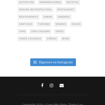
NUTRICIÓN
PREPARACIONES
RECETAS
REGIÓN METROPOLITANA
RESTAURANT
RESTAURANTS
SABOR
SABORES
SANTIAGO
TURISMO
VEGANO
VIAJES
VINO
VINO CHILENO
VINOS
VINOS CHILENOS
VIÑEDO
WINE
Síguenos en Instagram
Copyright 2024 - Como Me Gusta. Todos Los