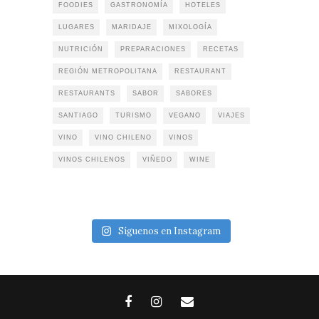
FOODIES
GASTRONOMÍA
HOTELES
LUGARES
MARIDAJE
MIXOLOGÍA
NUTRICIÓN
PREPARACIONES
RECETAS
REGIÓN METROPOLITANA
RESTAURANT
RESTAURANTS
SABOR
SABORES
SANTIAGO
TURISMO
VEGANO
VIAJES
VINO
VINO CHILENO
VINOS
VINOS CHILENOS
VIÑEDO
WINE
Síguenos en Instagram