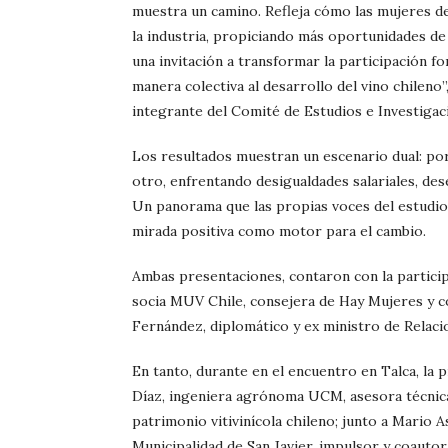
muestra un camino. Refleja cómo las mujeres d
la industria, propiciando más oportunidades de 
una invitación a transformar la participación 
manera colectiva al desarrollo del vino chileno
integrante del Comité de Estudios e Investigac
Los resultados muestran un escenario dual: po
otro, enfrentando desigualdades salariales, des
Un panorama que las propias voces del estudio
mirada positiva como motor para el cambio.
Ambas presentaciones, contaron con la partici
socia MUV Chile, consejera de Hay Mujeres y c
Fernández, diplomático y ex ministro de Relaci
En tanto, durante en el encuentro en Talca, la 
Díaz, ingeniera agrónoma UCM, asesora técnica 
patrimonio vitivinícola chileno; junto a Mario As
Municipalidad de San Javier, impulsor y coautor