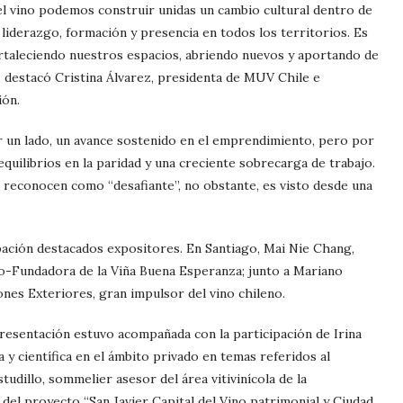
el vino podemos construir unidas un cambio cultural dentro de
liderazgo, formación y presencia en todos los territorios. Es
fortaleciendo nuestros espacios, abriendo nuevos y aportando de
”, destacó Cristina Álvarez, presidenta de MUV Chile e
ión.
r un lado, un avance sostenido en el emprendimiento, pero por
equilibrios en la paridad y una creciente sobrecarga de trabajo.
 reconocen como “desafiante”, no obstante, es visto desde una
pación destacados expositores. En Santiago, Mai Nie Chang,
o-Fundadora de la Viña Buena Esperanza; junto a Mariano
ones Exteriores, gran impulsor del vino chileno.
presentación estuvo acompañada con la participación de Irina
y científica en el ámbito privado en temas referidos al
tudillo, sommelier asesor del área vitivinícola de la
 del proyecto “San Javier Capital del Vino patrimonial y Ciudad