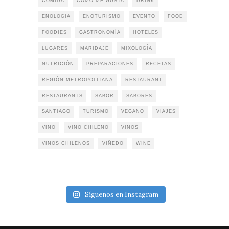
COMIDA
COMO ME GUSTA
DRINK
ENOLOGIA
ENOTURISMO
EVENTO
FOOD
FOODIES
GASTRONOMÍA
HOTELES
LUGARES
MARIDAJE
MIXOLOGÍA
NUTRICIÓN
PREPARACIONES
RECETAS
REGIÓN METROPOLITANA
RESTAURANT
RESTAURANTS
SABOR
SABORES
SANTIAGO
TURISMO
VEGANO
VIAJES
VINO
VINO CHILENO
VINOS
VINOS CHILENOS
VIÑEDO
WINE
Síguenos en Instagram