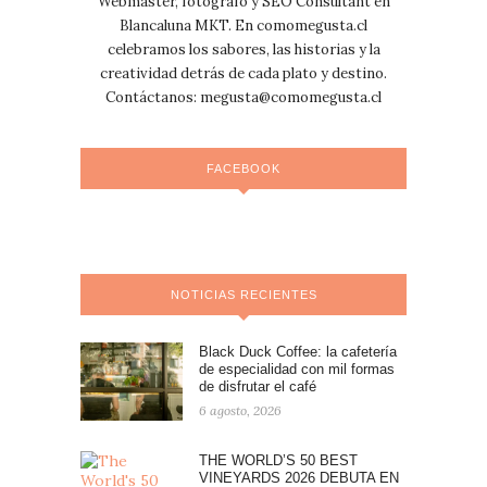
Webmaster, fotógrafo y SEO Consultant en
Blancaluna MKT. En comomegusta.cl
celebramos los sabores, las historias y la
creatividad detrás de cada plato y destino.
Contáctanos:
megusta@comomegusta.cl
FACEBOOK
NOTICIAS RECIENTES
Black Duck Coffee: la cafetería
de especialidad con mil formas
de disfrutar el café
6 agosto, 2026
THE WORLD’S 50 BEST
VINEYARDS 2026 DEBUTA EN